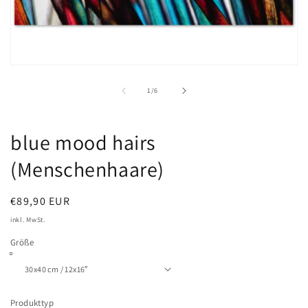
Medien
1
in
von
1
/
6
Modal
öffnen
blue mood hairs
(Menschenhaare)
Normaler
€89,90 EUR
Preis
inkl. MwSt.
Größe
Produkttyp